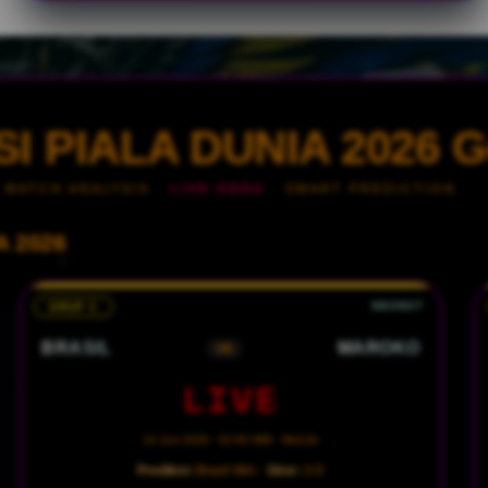
I PIALA DUNIA 2026 
MATCH ANALYSIS ·
LIVE ODDS
· SMART PREDICTION
A 2026
GRUP C
BRASIL
MAROKO
VS
LIVE
14 Juni 2026 · 02:00 WIB · MetLife
Prediksi:
Brasil Win ·
Skor:
3-0