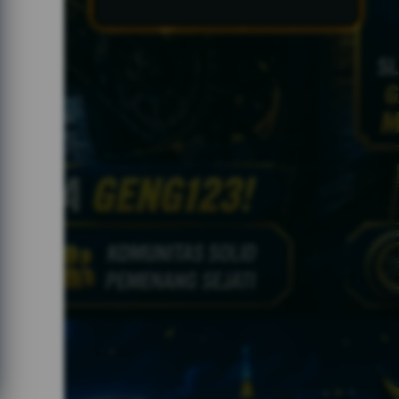
dipahami."