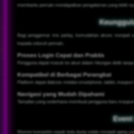
membantu pemain mendapatkan pengalaman yang lebih nya
Keunggula
Bagi penggemar mix parlay, kemudahan akses menjadi s
kepada seluruh pemain.
Proses Login Cepat dan Praktis
Pengguna dapat masuk ke akun dalam hitungan detik tanpa
Kompatibel di Berbagai Perangkat
Platform dapat diakses melalui smartphone, tablet, maupun
Navigasi yang Mudah Dipahami
Tampilan yang sederhana membuat pengguna baru maupun l
Event
Momen kompetisi sepak bola dunia selalu menjadi ajang yan