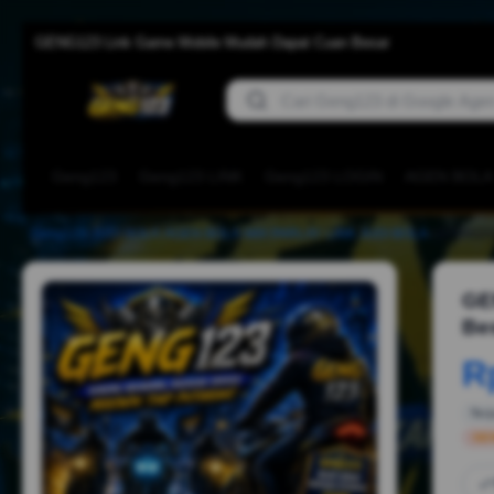
GENG123 Link Game Mobile Mudah Dapat Cuan Besar
Geng123
Geng123 LINK
Geng123 LOGIN
AGEN BOLA
Geng123
-
JUDI BOLA
-
AGEN BOLA
-
MIX PARLAY
-
LINK JUDI BOLA
-
GENG123 
GE
Be
R
Terj
GE