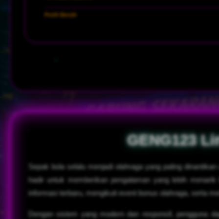
Profit Bersih
GENG123 Lin
Sepak bola selalu menjadi olahraga yang paling dinantika
hadir untuk memberikan pengalaman yang lebih menarik 
informasi terbaru, mengikuti event bonus olahraga, serta m
Dengan sistem yang modern dan responsif, pengguna dapa