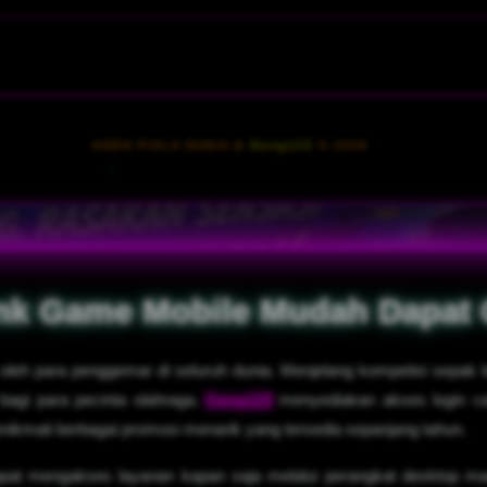
AGEN PIALA DUNIA &
Geng123
© 2026
k Game Mobile Mudah Dapat 
n oleh para penggemar di seluruh dunia. Menjelang kompetisi sepak
bagi para pecinta olahraga.
Geng123
menyediakan akses login c
enikmati berbagai promosi menarik yang tersedia sepanjang tahun.
t mengakses layanan kapan saja melalui perangkat desktop maupu