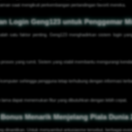
man saat mengikuti perkembangan pertandingan favorit mereka.
n Login Geng123 untuk Penggemar Mi
alah satu faktor penting. Geng123 menghadirkan sistem login y
 proses yang rumit. Sistem yang stabil membantu mengurangi kendal
 komputer sehingga pengguna tetap terhubung dengan informasi terba
ama dapat menemukan fitur yang dibutuhkan dengan lebih cepat.
 Bonus Menarik Menjelang Piala Dunia 
g dinantikan. Untuk menyambut antusiasme tersebut, berbagai event