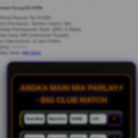
ormasi Geng123 2026:
inimal Deposit: Rp.10.000,-
enis Permainan: Sbobet, Casino, Slot
etode Pembayaran: Bank, QRIS, E-Wallet
ata Uang: IDR (Indonesian Rupiah)
am Operasional: 24 Jam Online
ating: ⭐⭐⭐⭐⭐
aftar Disini:
Klik Disini
ANGKA MAIN MIX PARLAY⚡
- BIG CLUB MATCH
×