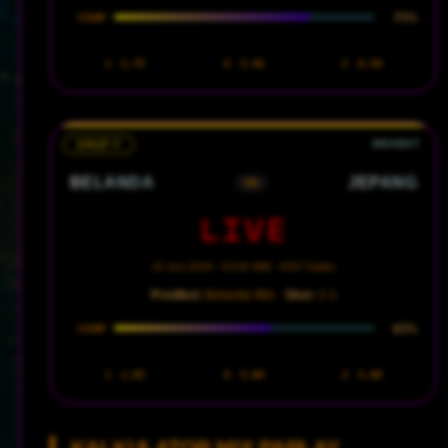
75%
CONF
1
1.75
X
3.50
2
6.50
GRUP F
BELANDA
JEPANG
VS
LIVE
15 Juni 2026 · 03:00 WIB · AT&T Dallas
Prediksi:
Belanda Win ·
Skor:
2-1
65%
CONF
1
1.65
X
3.80
2
5.00
KALKULATOR MIX PARLAY