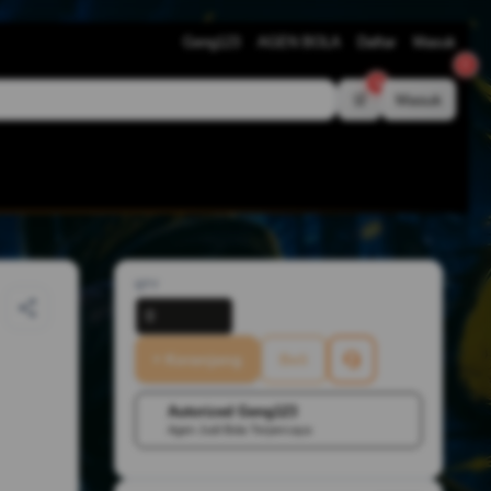
Geng123
AGEN BOLA
Daftar
Masuk
0
0
🛒
Masuk
QTY
+ Keranjang
Beli
Autorized Geng123
💳
Agen Judi Bola Terpercaya