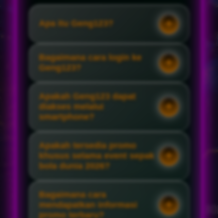
Apa itu Geng123?
Bagaimana cara login ke
Geng123?
Apakah Geng123 dapat
diakses melalui
smartphone?
Apakah tersedia promo
khusus selama event sepak
bola dunia 2026?
Bagaimana cara
mendapatkan informasi
promo terbaru?