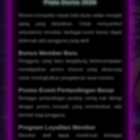
Piala Dunia 2026
Momen kompetisi sepak bola dunia selalu menjadi
ajang yang dinantikan. Untuk menyambut
antusiasme tersebut, berbagai event bonus dapat
dinikmati oleh pengguna yang aktif.
Bonus Member Baru
Pengguna yang baru bergabung berkesempatan
mendapatkan promo khusus yang dirancang
untuk meningkatkan pengalaman awal mereka.
Promo Event Pertandingan Besar
Berbagai pertandingan penting sering kali diiringi
dengan promo menarik yang memberikan nilai
tambah bagi pengguna.
Program Loyalitas Member
Member aktif dapat menikmati berbagai