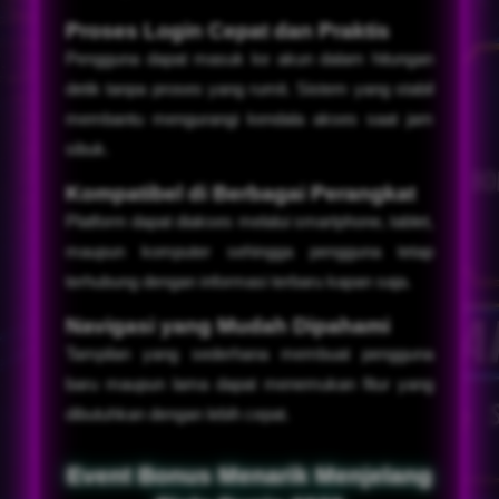
Proses Login Cepat dan Praktis
Pengguna dapat masuk ke akun dalam hitungan
detik tanpa proses yang rumit. Sistem yang stabil
membantu mengurangi kendala akses saat jam
sibuk.
Kompatibel di Berbagai Perangkat
Platform dapat diakses melalui smartphone, tablet,
maupun komputer sehingga pengguna tetap
terhubung dengan informasi terbaru kapan saja.
Navigasi yang Mudah Dipahami
Tampilan yang sederhana membuat pengguna
baru maupun lama dapat menemukan fitur yang
dibutuhkan dengan lebih cepat.
Event Bonus Menarik Menjelang