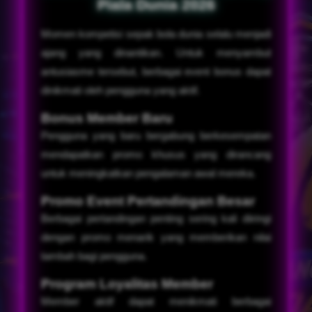
Piala Dunia 2026
Momen kompetisi sepak bola dunia selalu menjadi
ajang yang dinantikan. Untuk menyambut
antusiasme tersebut, berbagai event bonus dapat
dinikmati oleh pengguna yang aktif.
Bonus Member Baru
Pengguna yang baru bergabung berkesempatan
mendapatkan promo khusus yang dirancang
untuk meningkatkan pengalaman awal mereka.
Promo Event Pertandingan Besar
Berbagai pertandingan penting sering kali diiringi
dengan promo menarik yang memberikan nilai
tambah bagi pengguna.
Program Loyalitas Member
Member aktif dapat menikmati berbagai