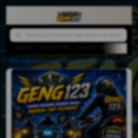
Geng123
Geng123 LINK
Geng123 LOGIN
AGEN BOL
Geng123
-
JUDI BOLA
-
AGEN BOLA
-
MIX PARLAY
-
LINK JUDI BOLA
-
GENG123 Link Game Mobile Mudah Dapat Cuan Besar