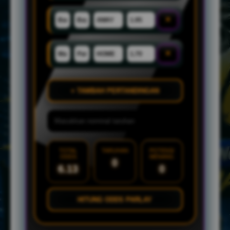
×
×
+ TAMBAH PERTANDINGAN
TOTAL
TARUHAN
POTENSI
ODDS
MENANG
0
6.13
0
HITUNG ODDS PARLAY