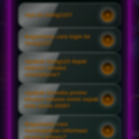
Apa itu Geng123?
Bagaimana cara login ke
Geng123?
Apakah Geng123 dapat
diakses melalui
smartphone?
Apakah tersedia promo
khusus selama event sepak
bola dunia 2026?
Bagaimana cara
mendapatkan informasi
promo terbaru?