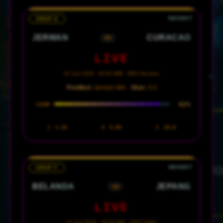
GRUP E
JERMAN
CURACAO
VS
LIVE
15 Juni 2026 · 00:00 WIB · NRG Houston
Prediksi:
Jerman Win ·
Skor:
3-0
92%
CONF
1
1.28
X
8.00
2
20.0
GRUP F
BELANDA
JEPANG
VS
LIVE
15 Juni 2026 · 03:00 WIB · AT&T Dallas