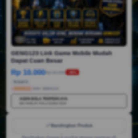
1/6
GENG123 Link Game Mobile Mudah
Dapat Cuan Besar
Rp 10.000
Rp 50.000
-88%
Terjual 2
GENG123
SKU:
GENG123
AGEN BOLA TERPERCAYA
💳
MIX PARLAY PIALA DUNIA 2026
Bandingkan Produk
Bandingkan hingga 5 produk dengan bantuan AI