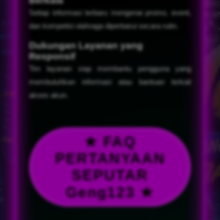
Berkala
Setiap informasi terbaru mengenai promo, event,
dan kompetisi olahraga diperbarui secara rutin.
Dukungan Layanan yang
Responsif
Tim layanan siap membantu pengguna yang
membutuhkan informasi atau bantuan terkait
akses akun.
★ FAQ
PERTANYAAN
SEPUTAR
Geng123 ★