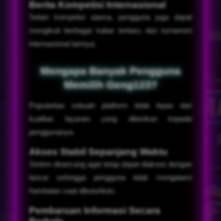
Berita Kompetisi Internasional
Selain kompetisi utama, pengguna juga dapat
mengikuti berbagai kabar terbaru dari turnamen
internasional lainnya.
Mengapa Banyak Pengguna
Memilih Geng123?
Popularitas sebuah platform tidak lepas dari
kualitas layanan yang diberikan kepada
penggunanya.
Akses Stabil Sepanjang Waktu
Sistem dirancang agar tetap dapat diakses dengan
lancar sehingga pengguna tidak mengalami
hambatan saat dibutuhkan.
Pembaruan Informasi Secara