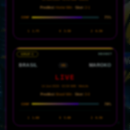
Prediksi:
Home Win ·
Skor:
2-1
75%
CONF
1
1.75
X
3.50
2
6.50
GRUP C
BRASIL
MAROKO
VS
LIVE
14 Juni 2026 · 02:00 WIB · MetLife
Prediksi:
Brasil Win ·
Skor:
3-0
70%
CONF
1
1.60
X
5.00
2
6.50