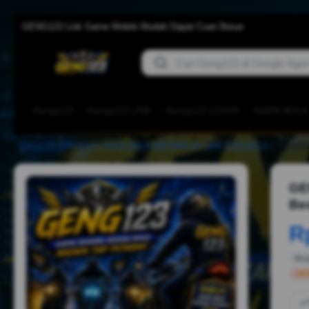
GENG123 Link Game Mobile Mudah Dapat Cuan Besar
Geng123
Geng123 LINK
Geng123 LOGIN
AGEN BOLA
Geng123
-
JUDI BOLA
-
AGEN BOLA
-
MIX PARLAY
-
LINK JUDI BOLA
-
GENG123 
GE
Be
R
Terj
GE