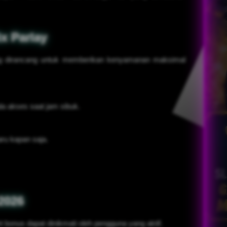
x Parlay
ang dirancang untuk memberikan kenyamanan maksimal
a akses saat jam sibuk.
ru kapan saja.
2026
 bonus dapat dinikmati oleh pengguna yang aktif.