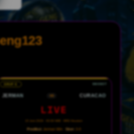
Geng123
GRUP E
JERMAN
CURACAO
VS
LIVE
15 Juni 2026 · 00:00 WIB · NRG Houston
Prediksi:
Jerman Win ·
Skor:
3-0