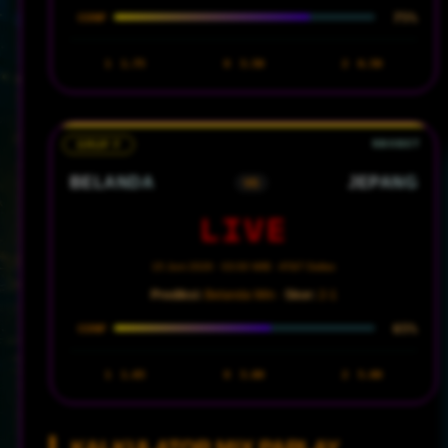
75%
CONF
1
1.75
X
3.50
2
6.50
GRUP F
BELANDA
JEPANG
VS
LIVE
15 Juni 2026 · 03:00 WIB · AT&T Dallas
Prediksi:
Belanda Win ·
Skor:
2-1
65%
CONF
1
1.65
X
3.80
2
5.00
KALKULATOR MIX PARLAY