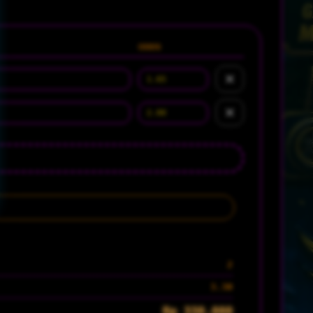
ODDS
✕
✕
2
3.30
Rp 330.000