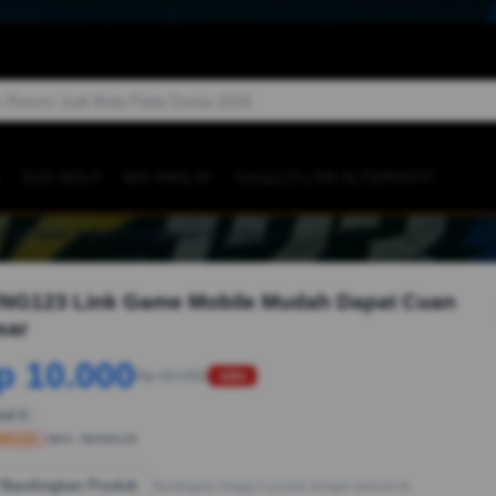
JUDI BOLA
MIX PARLAY
Geng123 LINK ALTERNATIF
Link Game Mobile Mudah Dapat Cuan Besar
NG123 Link Game Mobile Mudah Dapat Cuan
sar
p 10.000
Rp 50.000
-88%
ual 2
NG123
SKU:
GENG123
Bandingkan Produk
Bandingkan hingga 5 produk dengan bantuan AI