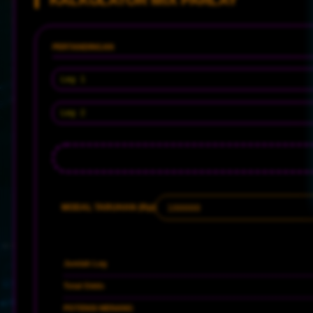
PERTANDINGAN
MODAL TARUHAN (Rp)
Jumlah Leg
Total Odds
POTENSI MENANG