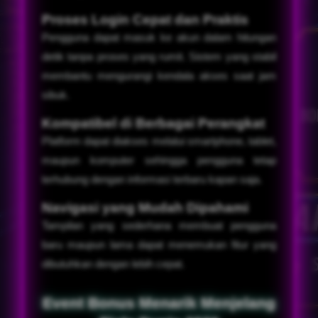
Proses Login Cepat dan Praktis
Pengguna dapat masuk ke akun dalam hitungan
detik tanpa proses yang rumit. Sistem yang stabil
membantu mengurangi kendala akses saat jam
sibuk.
Kompatibel di Berbagai Perangkat
Platform dapat diakses melalui smartphone, tablet,
maupun komputer sehingga pengguna tetap
terhubung dengan informasi terbaru kapan saja.
Navigasi yang Mudah Dipahami
Tampilan yang sederhana membuat pengguna
baru maupun lama dapat menemukan fitur yang
dibutuhkan dengan lebih cepat.
Event Bonus Menarik Menjelang