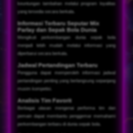
keuntungan tambahan melalui program loyalitas
yang tersedia secara berkala.
Informasi Terbaru Seputar Mix
Parlay dan Sepak Bola Dunia
Mengikuti perkembangan dunia sepak bola
menjadi lebih mudah melalui informasi yang
diperbarui secara berkala.
Jadwal Pertandingan Terbaru
Pengguna dapat memperoleh informasi jadwal
pertandingan penting yang berlangsung sepanjang
musim kompetisi.
Analisis Tim Favorit
Berbagai ulasan mengenai performa tim dan
pemain dapat membantu penggemar memahami
perkembangan terbaru di dunia sepak bola.