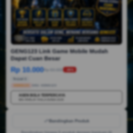
1/6
GENG123 Link Game Mobile Mudah
Dapat Cuan Besar
Rp 10.000
Rp 50.000
-88%
Terjual 2
GENG123
SKU:
GENG123
AGEN BOLA TERPERCAYA
💳
MIX PARLAY PIALA DUNIA 2026
Bandingkan Produk
Bandingkan hingga 5 produk dengan bantuan AI