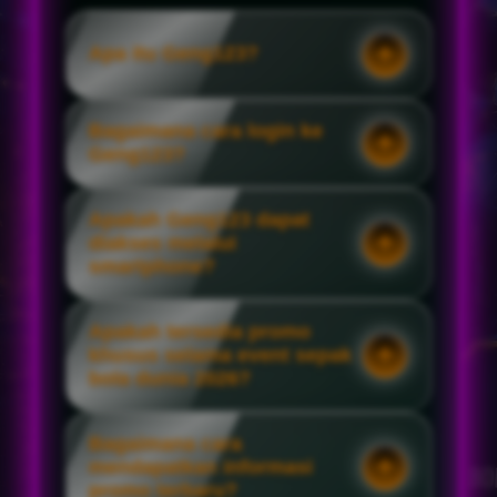
Apa itu Geng123?
Bagaimana cara login ke
Geng123?
Apakah Geng123 dapat
diakses melalui
smartphone?
Apakah tersedia promo
khusus selama event sepak
bola dunia 2026?
Bagaimana cara
mendapatkan informasi
promo terbaru?