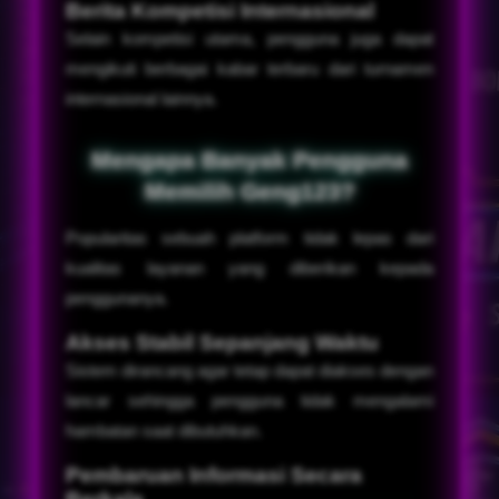
Berita Kompetisi Internasional
Selain kompetisi utama, pengguna juga dapat
mengikuti berbagai kabar terbaru dari turnamen
internasional lainnya.
Mengapa Banyak Pengguna
Memilih Geng123?
Popularitas sebuah platform tidak lepas dari
kualitas layanan yang diberikan kepada
penggunanya.
Akses Stabil Sepanjang Waktu
Sistem dirancang agar tetap dapat diakses dengan
lancar sehingga pengguna tidak mengalami
hambatan saat dibutuhkan.
Pembaruan Informasi Secara