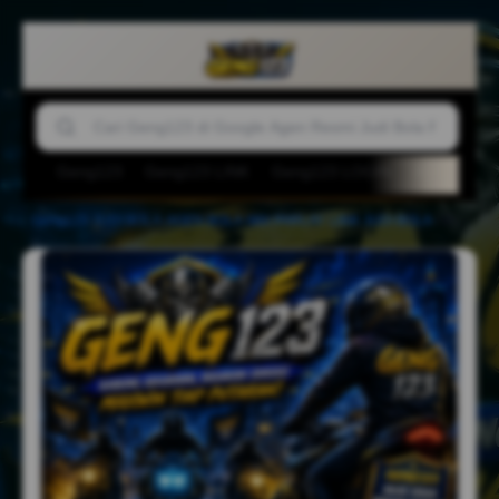
Geng123
Geng123 LINK
Geng123 LOGIN
AGEN BOL
Geng123
-
JUDI BOLA
-
AGEN BOLA
-
MIX PARLAY
-
LINK JUDI BOLA
-
GENG123 Link Game Mobile Mudah Dapat Cuan Besar