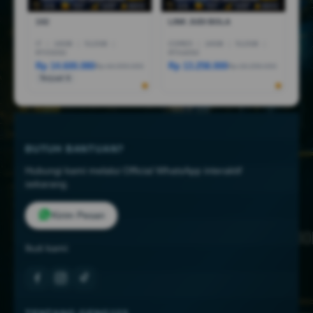
1X2
LINK JUDI BOLA
I7
|
16GB
|
512GB
|
CORE5
|
16GB
|
512GB
|
RTX5050
RTX4050
Rp 14.600.080
Rp 13.258.000
Rp 44.999.000
Rp 18.258.000
Terjual 6
BUTUH BANTUAN?
Hubungi kami melalui Official WhatsApp interaktif
sekarang.
Kirim Pesan
Ikuti kami: