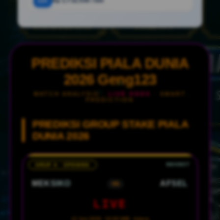
12x
Rp 1.732.500 / bln
PREDIKSI PIALA DUNIA
2026 Geng123
MATCH ANALYSIS ·
LIVE ODDS
· SMART
PREDICTION
PREDIKSI GROUP STAKE PIALA
DUNIA 2026
GRUP A · OPENING
MEKSIKO
AFSEL
VS
LIVE
12 Juni 2026 · 02:00 WIB · Azteca