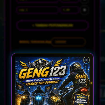
✕
+ TAMBAH PERTANDINGAN
MODAL TARUHAN (Rp)
Jumlah Leg
2
Total Odds
3.30
POTENSI MENANG
Rp 330.000
Profit Bersih
Rp 230.000