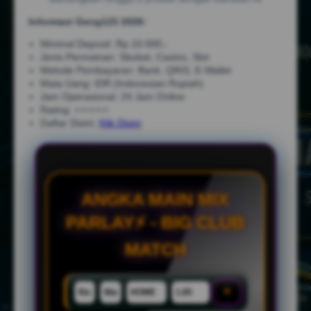
Informasi Geng123 2026:
Minimal Deposit: Rp.10.000,-
Jenis Permainan: Sbobet, Casino, Slot
Metode Pembayaran: Bank, QRIS, E-Wallet
Mata Uang: IDR (Indonesian Rupiah)
Jam Operasional: 24 Jam Online
Rating: ⭐⭐⭐⭐⭐
Daftar Disini:
Klik Disini
ANGKA MAIN MIX
PARLAY⚡ - BIG CLUB
MATCH
×