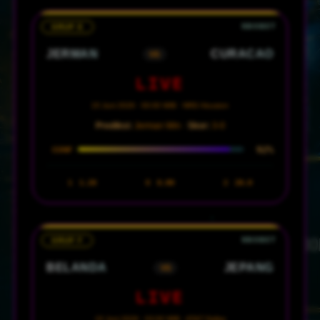
GRUP E
JERMAN
CURACAO
VS
LIVE
15 Juni 2026 · 00:00 WIB · NRG Houston
Prediksi:
Jerman Win ·
Skor:
3-0
92%
CONF
1
1.28
X
8.00
2
20.0
GRUP F
BELANDA
JEPANG
VS
LIVE
15 Juni 2026 · 03:00 WIB · AT&T Dallas