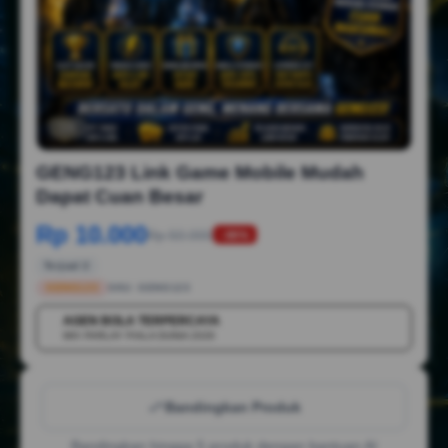
1/6
GENG123 Link Game Mobile Mudah
Dapat Cuan Besar
Rp 10.000
Rp 50.000
-88%
Terjual 2
GENG123
SKU:
GENG123
AGEN BOLA TERPERCAYA
💳
MIX PARLAY PIALA DUNIA 2026
Bandingkan Produk
Bandingkan hingga 5 produk dengan bantuan AI